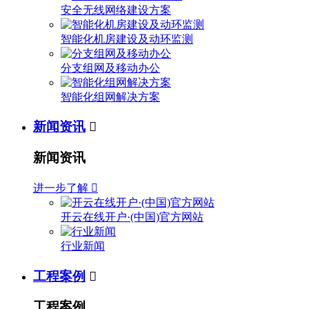
安全无线网络建设方案
智能化机房建设及动环监测
分支组网及移动办公
智能化组网解决方案
新闻资讯

新闻资讯
进一步了解

开云在线开户·(中国)官方网站
行业新闻
工程案例

工程案例