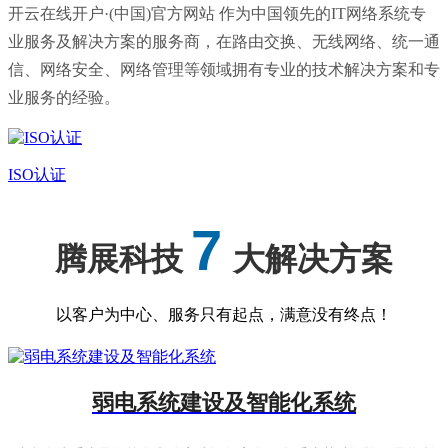
开云在线开户·(中国)官方网站 作为中国领先的IT网络系统专
业服务及解决方案的服务商，在路由交换、无线网络、统一通
信、网络安全、网络管理等领域拥有专业的技术解决方案和专
业服务的经验。
ISO认证
7
腾展科技
大解决方案
以客户为中心、服务只有起点，满意没有终点！
弱电系统建设及智能化系统