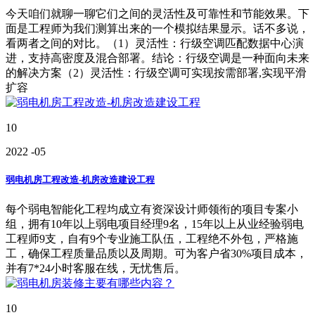
今天咱们就聊一聊它们之间的灵活性及可靠性和节能效果。下
面是工程师为我们测算出来的一个模拟结果显示。话不多说，
看两者之间的对比。（1）灵活性：行级空调匹配数据中心演
进，支持高密度及混合部署。结论：行级空调是一种面向未来
的解决方案（2）灵活性：行级空调可实现按需部署,实现平滑
扩容
10
2022
-05
弱电机房工程改造-机房改造建设工程
每个弱电智能化工程均成立有资深设计师领衔的项目专案小
组，拥有10年以上弱电项目经理9名，15年以上从业经验弱电
工程师9支，自有9个专业施工队伍，工程绝不外包，严格施
工，确保工程质量品质以及周期。可为客户省30%项目成本，
并有7*24小时客服在线，无忧售后。
10