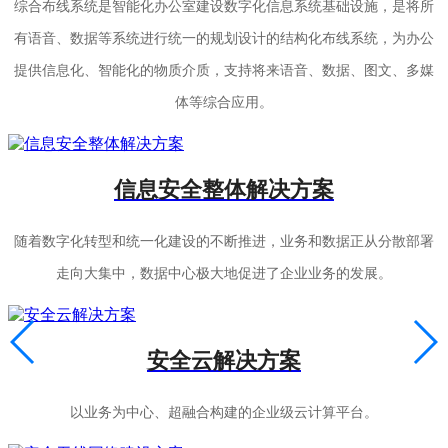
综合布线系统是智能化办公室建设数字化信息系统基础设施，是将所
有语音、数据等系统进行统一的规划设计的结构化布线系统，为办公
提供信息化、智能化的物质介质，支持将来语音、数据、图文、多媒
体等综合应用。
信息安全整体解决方案
随着数字化转型和统一化建设的不断推进，业务和数据正从分散部署
走向大集中，数据中心极大地促进了企业业务的发展。
安全云解决方案
以业务为中心、超融合构建的企业级云计算平台。