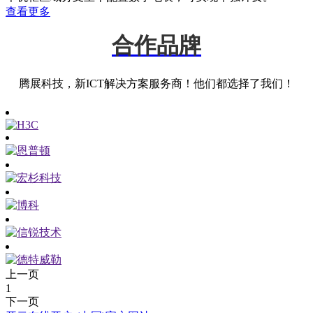
查看更多
合作品牌
腾展科技，新ICT解决方案服务商！他们都选择了我们！
上一页
1
下一页