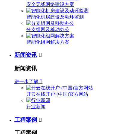
安全无线网络建设方案
智能化机房建设及动环监测
分支组网及移动办公
智能化组网解决方案
新闻资讯

新闻资讯
进一步了解

开云在线开户·(中国)官方网站
行业新闻
工程案例

工程案例