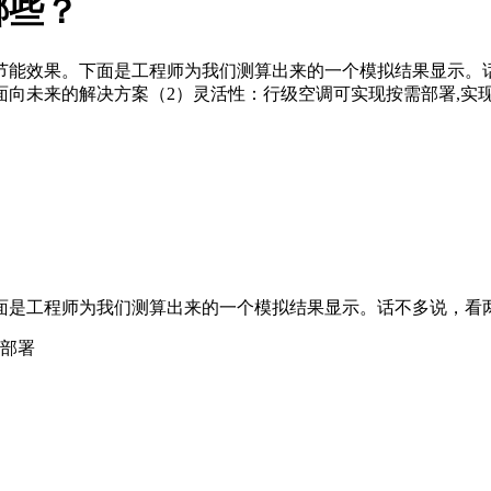
哪些？
节能效果。下面是工程师为我们测算出来的一个模拟结果显示。
向未来的解决方案（2）灵活性：行级空调可实现按需部署,实
面是工程师为我们测算出来的一个模拟结果显示。话不多说，看
合部署