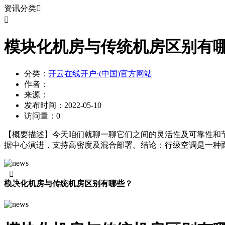
资讯分类


模块化机房与传统机房区别有
分类：
开云在线开户·(中国)官方网站
作者：
来源：
发布时间：
2022-05-10
访问量：
0
【概要描述】
今天咱们就聊一聊它们之间的灵活性及可靠性和
据中心演进，支持高密度及混合部署。结论：行级空调是一种面

模块化机房与传统机房区别有哪些？