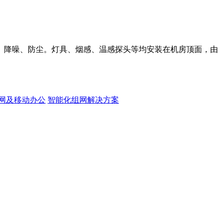
、降噪、防尘。灯具、烟感、温感探头等均安装在机房顶面，由
网及移动办公
智能化组网解决方案