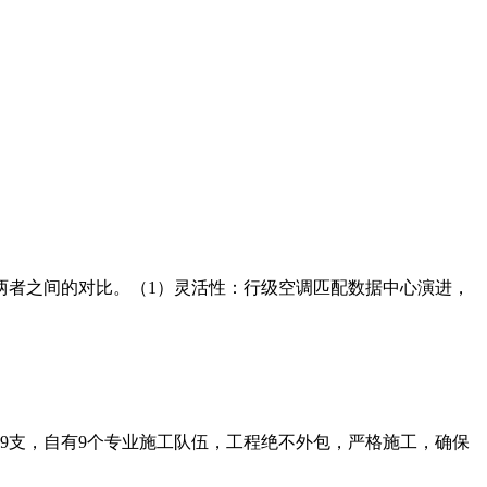
两者之间的对比。（1）灵活性：行级空调匹配数据中心演进，
师9支，自有9个专业施工队伍，工程绝不外包，严格施工，确保