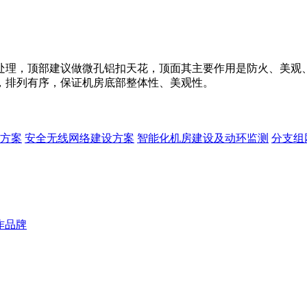
处理，顶部建议做微孔铝扣天花，顶面其主要作用是防火、美观
，排列有序，保证机房底部整体性、美观性。
方案
安全无线网络建设方案
智能化机房建设及动环监测
分支组
作品牌