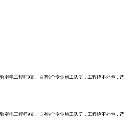
经验弱电工程师9支，自有9个专业施工队伍，工程绝不外包，严
经验弱电工程师9支，自有9个专业施工队伍，工程绝不外包，严