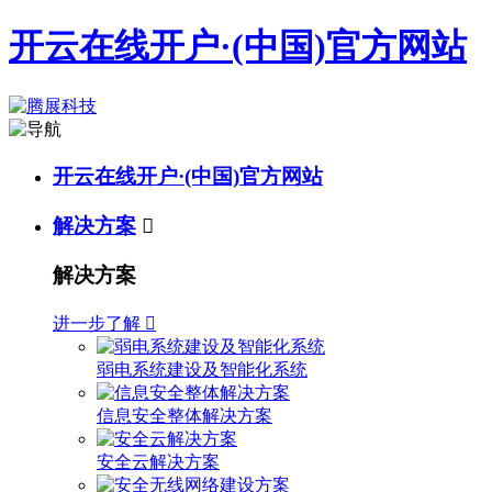
开云在线开户·(中国)官方网站
开云在线开户·(中国)官方网站
解决方案

解决方案
进一步了解

弱电系统建设及智能化系统
信息安全整体解决方案
安全云解决方案