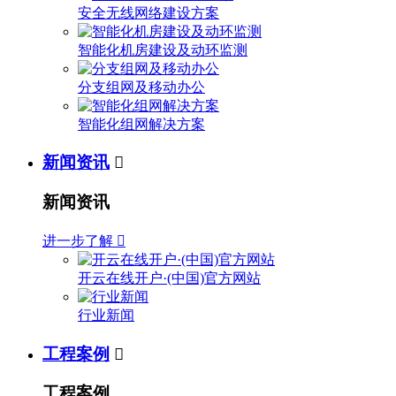
安全无线网络建设方案
智能化机房建设及动环监测
分支组网及移动办公
智能化组网解决方案
新闻资讯

新闻资讯
进一步了解

开云在线开户·(中国)官方网站
行业新闻
工程案例

工程案例