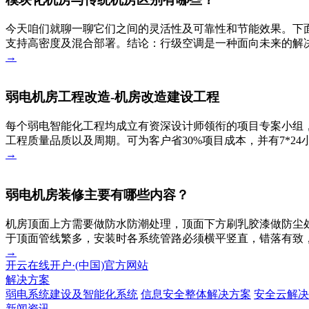
今天咱们就聊一聊它们之间的灵活性及可靠性和节能效果。下
支持高密度及混合部署。结论：行级空调是一种面向未来的解决
→
弱电机房工程改造-机房改造建设工程
每个弱电智能化工程均成立有资深设计师领衔的项目专案小组，
工程质量品质以及周期。可为客户省30%项目成本，并有7*2
→
弱电机房装修主要有哪些内容？
机房顶面上方需要做防水防潮处理，顶面下方刷乳胶漆做防尘
于顶面管线繁多，安装时各系统管路必须横平竖直，错落有致
→
开云在线开户·(中国)官方网站
解决方案
弱电系统建设及智能化系统
信息安全整体解决方案
安全云解决
新闻资讯